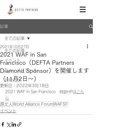
記事
全ての記事
2021年10月27日
全ての記事
2021 WAF in San
イベント
Francisco（DEFTA Partners
Diamond Sponsor）を開催します
ニュースリリース
（11月2日〜）
お知らせ
更新日：
2022年3月18日
2021 WAF in San Francisco　特設HPは
こち
ら
原丈人
World Alliance Forum
WAFSF
イベント