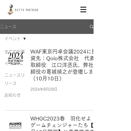
ニュース
イベント
WAF東京円卓会議2024に投
全ての記事
資先：Qolo株式会社 代表
イベント
取締役 江口洋丞氏、弊社取
締役の葛城禎之が登壇します
ニュースリ
（10月10日）
リース
2024年8月29日
お知らせ
WHGC2023春 羽化せよ！
ゲームチェンジャーたち【3