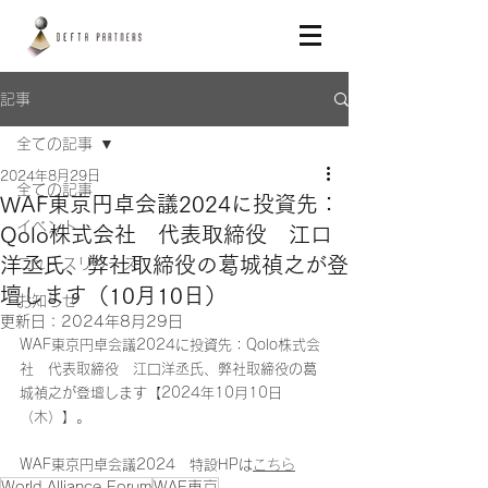
記事
全ての記事
2024年8月29日
全ての記事
WAF東京円卓会議2024に投資先：
イベント
Qolo株式会社 代表取締役 江口
洋丞氏、弊社取締役の葛城禎之が登
ニュースリリース
壇します（10月10日）
お知らせ
更新日：
2024年8月29日
WAF東京円卓会議2024に投資先：Qolo株式会
社　代表取締役　江口洋丞氏、弊社取締役の葛
城禎之が登壇します【2024年10月10日
（木）】。
WAF東京円卓会議2024　特設HPは
こちら
World Alliance Forum
WAF東京